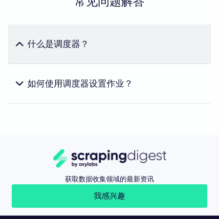
常见问题解答
什么是调度器？
Scheduler 是 Oxylabs Web Scraper API 的一项免费功
能。它允许您自动执行定期且相同的抓取任务，并按
您选择的频率接收数据。这样，您无需再发送新请求
如何使用调度器设置作业？
或创建调度脚本来创建重复的抓取和解析任务。
您需要提交一份创建日程安排的申请，并在申请中明
确说明：
我们应该多久重复一次这项工作？
这份工作具体是做什么的？
工作结束时间
回调 URL（可选）
云存储 URL（可选）
获取数据收集领域的最新资讯
如果您提供回调 URL，我们会在计划任务完成后向您
我感兴趣
发送通知。您可以在云存储中访问抓取和解析后的结
果（如果您已指定云存储）。